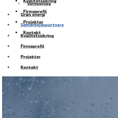
Kvalitetssikring
Varmeanlæg
Firmaprofil
Grøn energi
Projekter
Samarbejdspartnere
Kontakt
Kvalitetssikring
Firmaprofil
Projekter
Kontakt