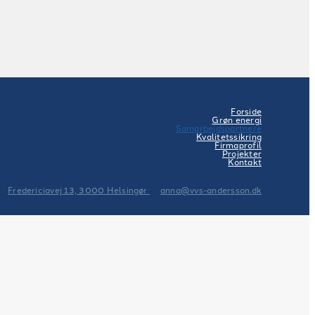
Forside
Grøn energi
Samarbejdspartnere
Kvalitetssikring
Firmaprofil
Projekter
Kontakt
Fredericiavej 13, 3000 Helsingør
anna@vvs-andersson.dk