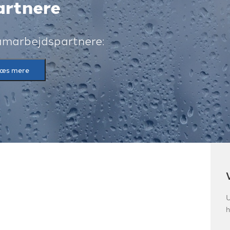
rtnere
samarbejdspartnere:
æs mere
U
h