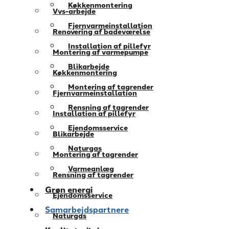
Køkkenmontering
Vvs-arbejde
Fjernvarmeinstallation
Renovering af badeværelse
Installation af pillefyr
Montering af varmepumpe
Blikarbejde
Køkkenmontering
Montering af tagrender
Fjernvarmeinstallation
Rensning af tagrender
Installation af pillefyr
Ejendomsservice
Blikarbejde
Naturgas
Montering af tagrender
Varmeanlæg
Rensning af tagrender
Grøn energi
Ejendomsservice
Samarbejdspartnere
Naturgas