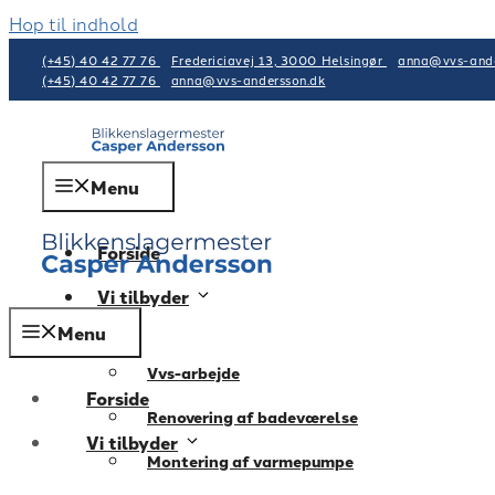
Hop til indhold
(+45) 40 42 77 76
Fredericiavej 13, 3000 Helsingør
anna@vvs-ande
(+45) 40 42 77 76
anna@vvs-andersson.dk
Menu
Forside
Vi tilbyder
Menu
Vvs-arbejde
Forside
Renovering af badeværelse
Vi tilbyder
Montering af varmepumpe