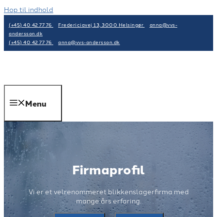
Hop til indhold
(+45) 40 42 77 76
Fredericiavej 13, 3000 Helsingør
anna@vvs-
andersson.dk
(+45) 40 42 77 76
anna@vvs-andersson.dk
Menu
Firmaprofil
Vi er et velrenommeret blikkenslagerfirma med
mange års erfaring.​