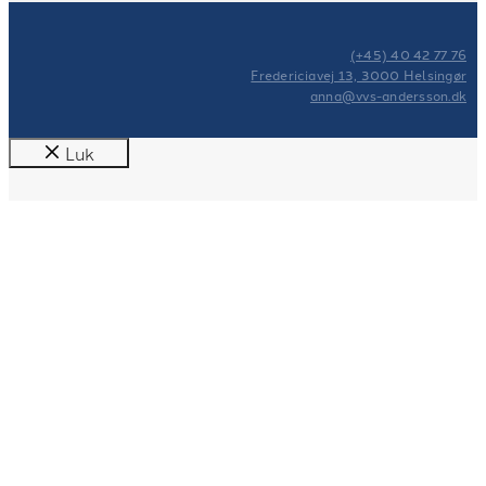
(+45) 40 42 77 76
Fredericiavej 13, 3000 Helsingør
anna@vvs-andersson.dk
Luk