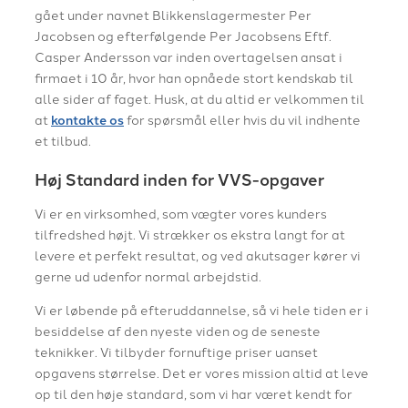
gået under navnet Blikkenslagermester Per
Jacobsen og efterfølgende Per Jacobsens Eftf.
Casper Andersson var inden overtagelsen ansat i
firmaet i 10 år, hvor han opnåede stort kendskab til
alle sider af faget. Husk, at du altid er velkommen til
at
kontakte os
for spørsmål eller hvis du vil indhente
et tilbud.
​​Høj Standard inden for VVS-opgaver
Vi er en virksomhed, som vægter vores kunders
tilfredshed højt. Vi strækker os ekstra langt for at
levere et perfekt resultat, og ved akutsager kører vi
gerne ud udenfor normal arbejdstid.
​Vi er løbende på efteruddannelse, så vi hele tiden er i
besiddelse af den nyeste viden og de seneste
teknikker. Vi tilbyder fornuftige priser uanset
opgavens størrelse. Det er vores mission altid at leve
op til den høje standard, som vi har været kendt for